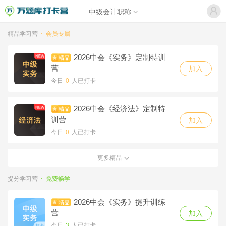
中级会计职称
精品学习营
·
会员专属
2026中会《实务》定制特训
营
加入
今日
0
人已打卡
2026中会《经济法》定制特
训营
加入
今日
0
人已打卡
更多精品
2026中会《财务管理》定制
特训营
加入
提分学习营
·
免费畅学
今日
0
人已打卡
2026中会《实务》提升训练
营
加入
今日
3
人已打卡