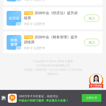
2026中会《经济法》提升训
练营
加入
今日
0
人已打卡
2026中会《财务管理》提升
训练营
加入
今日
0
人已打卡
Copyright © 2014-
2026 万题库
北京美好明天科技有限公司
社会统一信用代码：91110 10832 72789 36N
帮助中心
1000万学子39天拿证，你也可以
立即打开
中级会计职称万题库
-
考证通关大杀器！