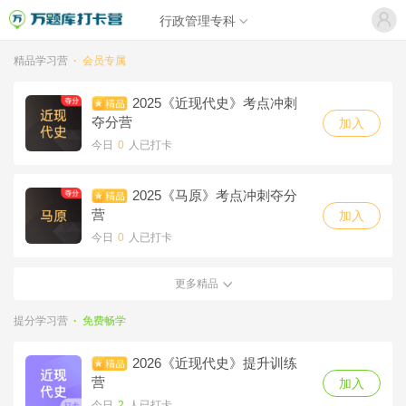
行政管理专科
精品学习营
·
会员专属
2025《近现代史》考点冲刺
夺分营
加入
今日
0
人已打卡
2025《马原》考点冲刺夺分
营
加入
今日
0
人已打卡
更多精品
2025《毛概》考点冲刺夺分
营
加入
提分学习营
·
免费畅学
今日
0
人已打卡
2026《近现代史》提升训练
2025《思修》考点冲刺夺分
营
加入
营
加入
今日
2
人已打卡