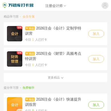
注册会计师
精品学习营
·
会员专属
2026注会《会计》定制学特
训营
加入
今日
1
人已打卡
2026注会《财管》高频考点
特训营
加入
今日
0
人已打卡
更多精品
2026注会《经济法》定制学
特训营
加入
提分学习营
·
免费畅学
今日
0
人已打卡
2026注会《会计》快速提升
2026注会《审计》定制学特
训练营
加入
训营
加入
今日
0
人已打卡