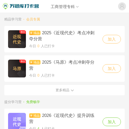
工商管理专科
精品学习营
·
会员专属
2025《近现代史》考点冲刺
夺分营
加入
今日
0
人已打卡
2025《马原》考点冲刺夺分
营
加入
今日
0
人已打卡
更多精品
2025《毛概》考点冲刺夺分
营
加入
提分学习营
·
免费畅学
今日
0
人已打卡
2026《近现代史》提升训练
2025《思修》考点冲刺夺分
营
加入
营
加入
今日
4
人已打卡