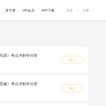
章节课
VIP会员
APP下载
登录
注册
|
5《马原》考点冲刺夺分营
加入
5《思修》考点冲刺夺分营
加入