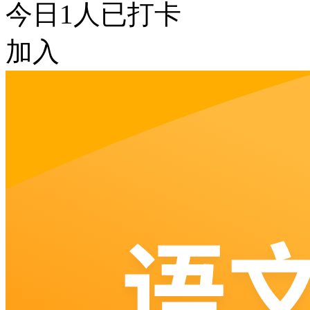
今日
1
人已打卡
加入