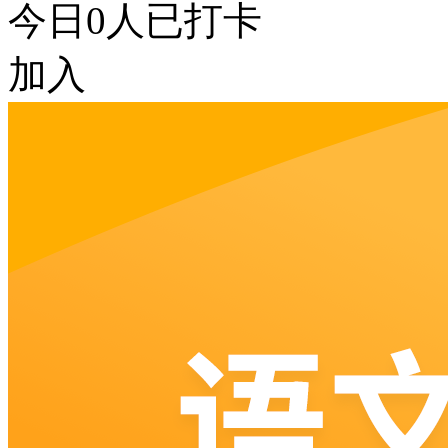
今日
0
人已打卡
加入