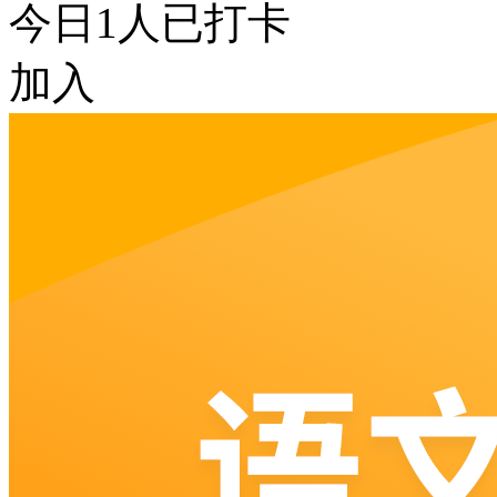
今日
1
人已打卡
加入