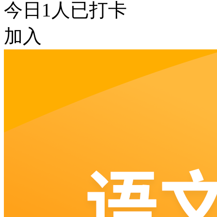
今日
1
人已打卡
加入