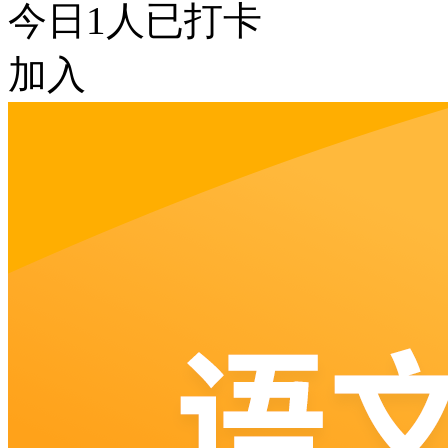
今日
1
人已打卡
加入