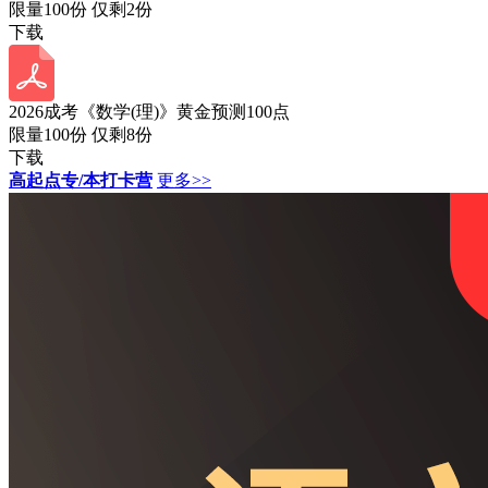
限量100份 仅剩
2
份
下载
2026成考《数学(理)》黄金预测100点
限量100份 仅剩
8
份
下载
高起点专/本打卡营
更多>>