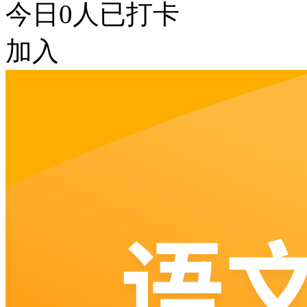
今日
0
人已打卡
加入