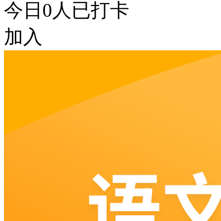
今日
0
人已打卡
加入