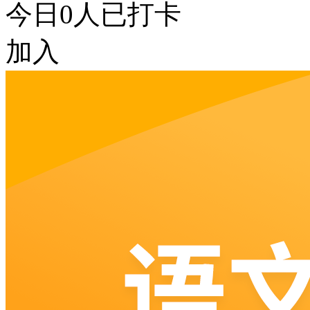
今日
0
人已打卡
加入