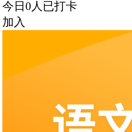
今日
0
人已打卡
加入