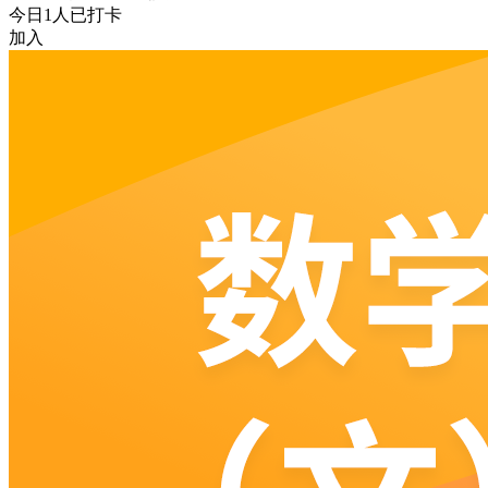
今日
1
人已打卡
加入