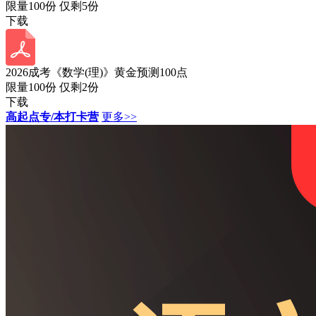
限量100份 仅剩
5
份
下载
2026成考《数学(理)》黄金预测100点
限量100份 仅剩
2
份
下载
高起点专/本打卡营
更多>>