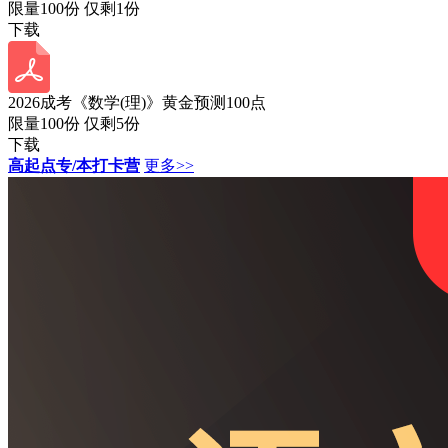
限量100份 仅剩
1
份
下载
2026成考《数学(理)》黄金预测100点
限量100份 仅剩
5
份
下载
高起点专/本打卡营
更多>>