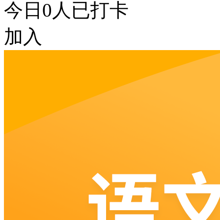
今日
0
人已打卡
加入