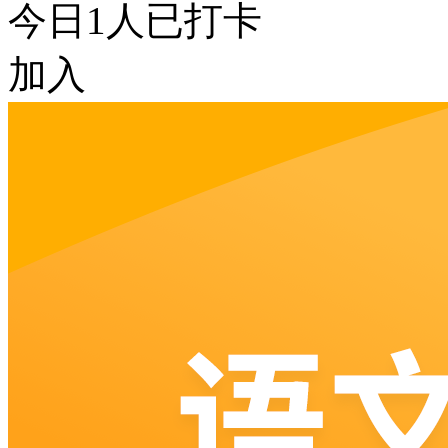
今日
1
人已打卡
加入