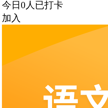
今日
0
人已打卡
加入