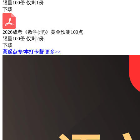
限量100份 仅剩
1
份
下载
2026成考《数学(理)》黄金预测100点
限量100份 仅剩
2
份
下载
高起点专/本打卡营
更多>>