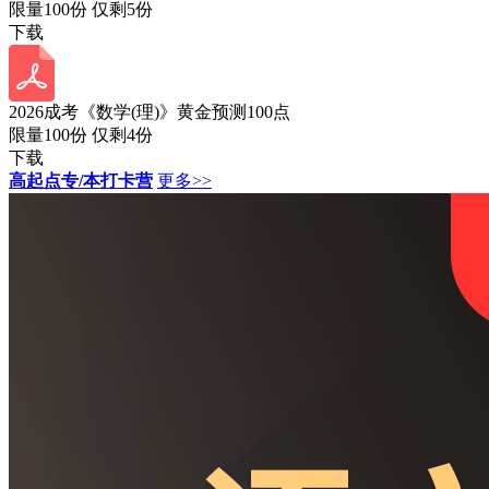
限量100份 仅剩
5
份
下载
2026成考《数学(理)》黄金预测100点
限量100份 仅剩
4
份
下载
高起点专/本打卡营
更多>>