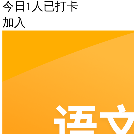
今日
1
人已打卡
加入