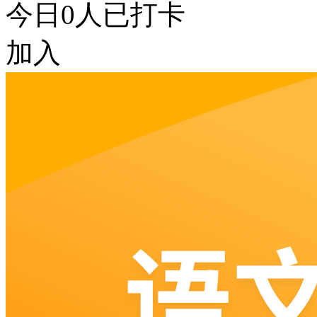
今日
0
人已打卡
加入