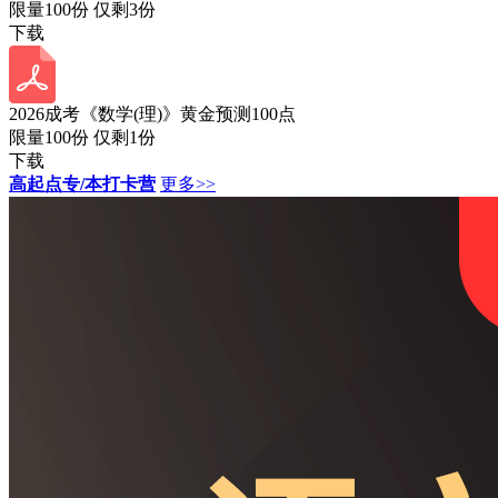
限量100份 仅剩
3
份
下载
2026成考《数学(理)》黄金预测100点
限量100份 仅剩
1
份
下载
高起点专/本打卡营
更多>>