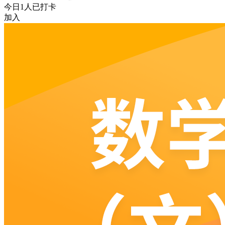
今日
1
人已打卡
加入