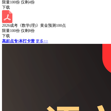
限量100份 仅剩
4
份
下载
2026成考《数学(理)》黄金预测100点
限量100份 仅剩
8
份
下载
高起点专/本打卡营
更多>>