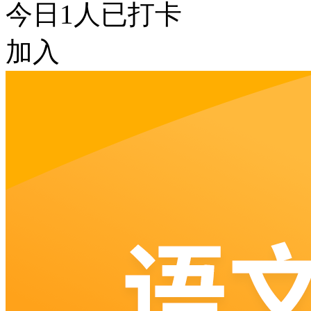
今日
1
人已打卡
加入