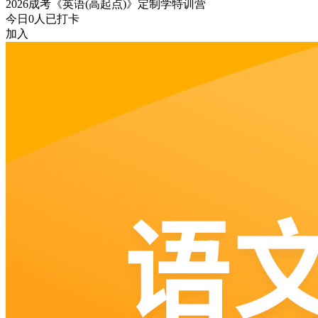
2026成考《英语(高起点)》定制学特训营
今日
0
人已打卡
加入