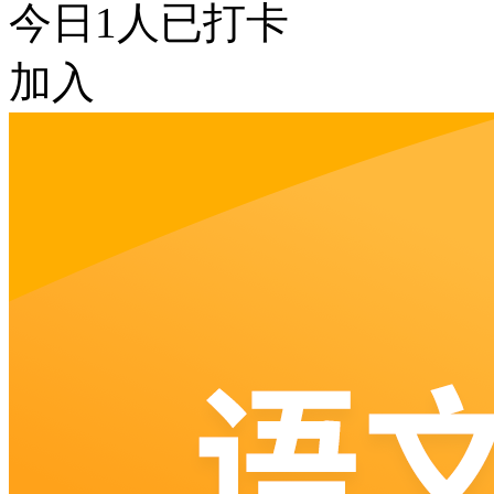
今日
1
人已打卡
加入