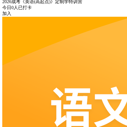
2026成考《英语(高起点)》定制学特训营
今日
0
人已打卡
加入