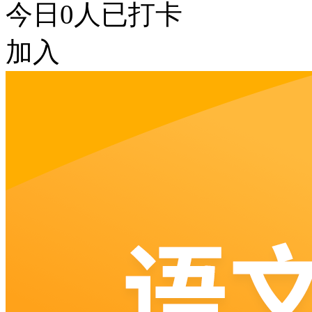
今日
0
人已打卡
加入