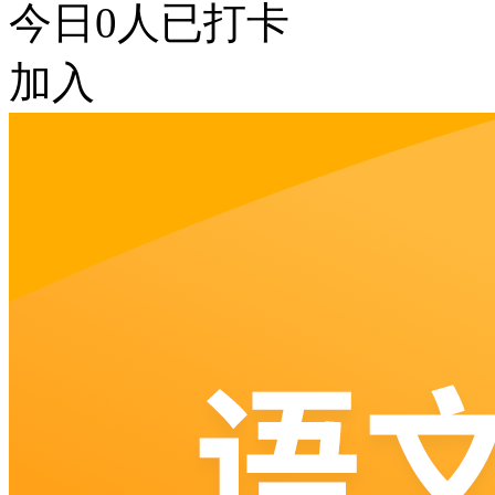
今日
0
人已打卡
加入