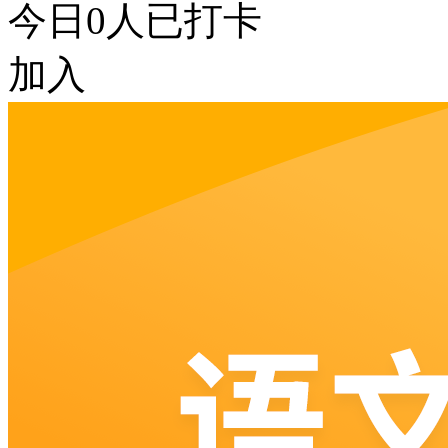
今日
0
人已打卡
加入