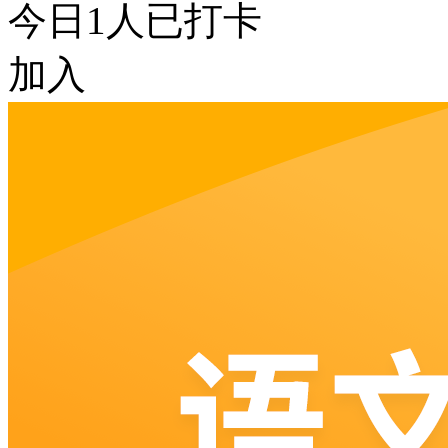
今日
1
人已打卡
加入