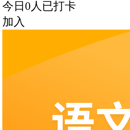
今日
0
人已打卡
加入