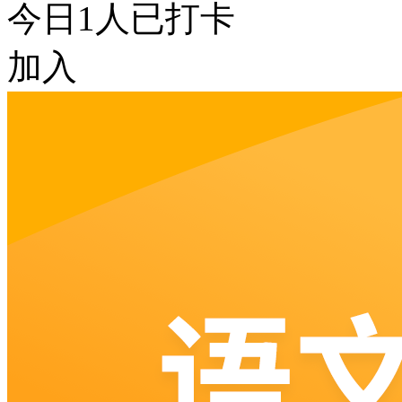
今日
1
人已打卡
加入