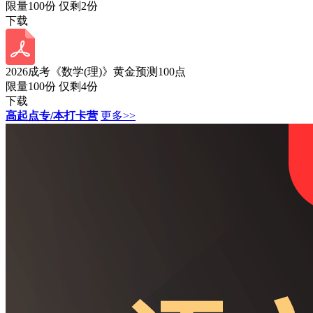
限量100份 仅剩
2
份
下载
2026成考《数学(理)》黄金预测100点
限量100份 仅剩
4
份
下载
高起点专/本打卡营
更多>>