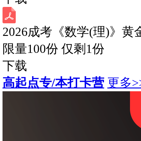
2026成考《数学(理)》黄
限量100份 仅剩
1
份
下载
高起点专/本打卡营
更多>