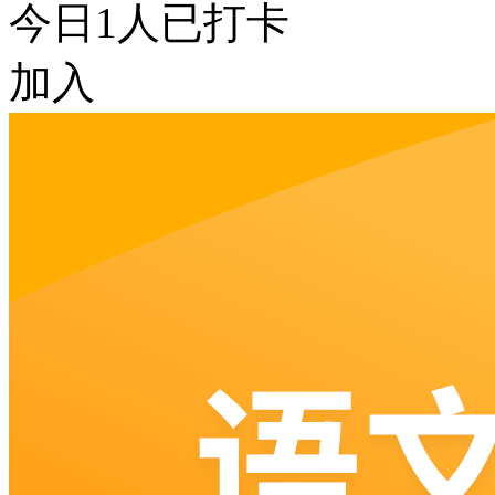
今日
1
人已打卡
加入