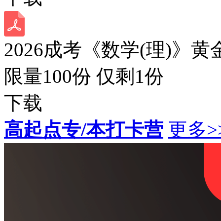
2026成考《数学(理)》黄
限量100份 仅剩
1
份
下载
高起点专/本打卡营
更多>