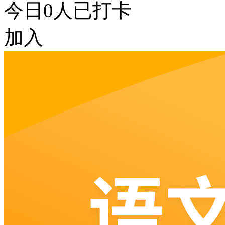
今日
0
人已打卡
加入