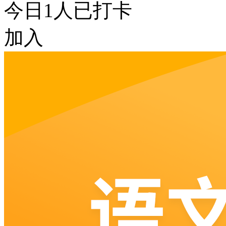
今日
1
人已打卡
加入