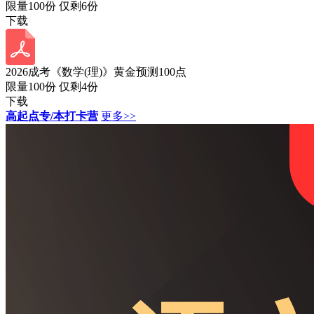
限量100份 仅剩
6
份
下载
2026成考《数学(理)》黄金预测100点
限量100份 仅剩
4
份
下载
高起点专/本打卡营
更多>>