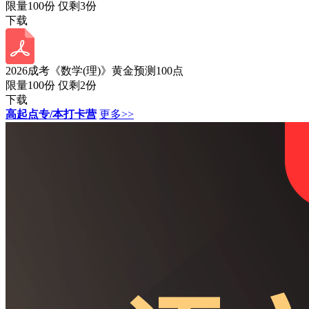
限量100份 仅剩
3
份
下载
2026成考《数学(理)》黄金预测100点
限量100份 仅剩
2
份
下载
高起点专/本打卡营
更多>>