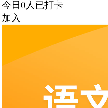
今日
0
人已打卡
加入