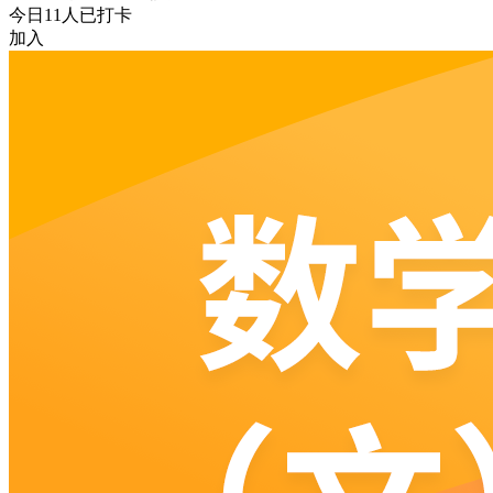
今日
11
人已打卡
加入