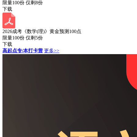
限量100份 仅剩
8
份
下载
2026成考《数学(理)》黄金预测100点
限量100份 仅剩
5
份
下载
高起点专/本打卡营
更多>>