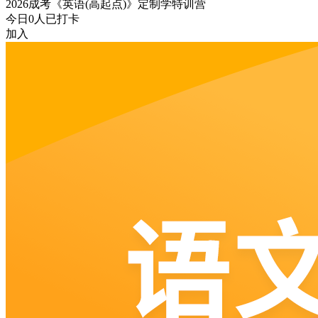
2026成考《英语(高起点)》定制学特训营
今日
0
人已打卡
加入