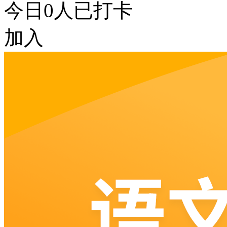
今日
0
人已打卡
加入