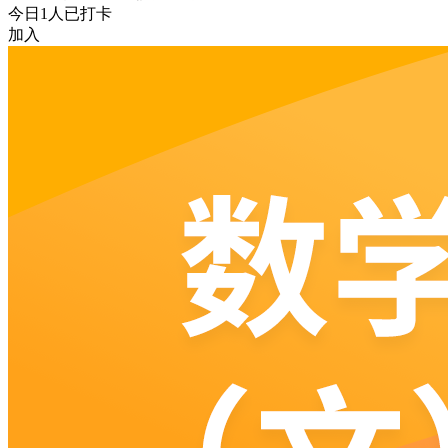
今日
1
人已打卡
加入