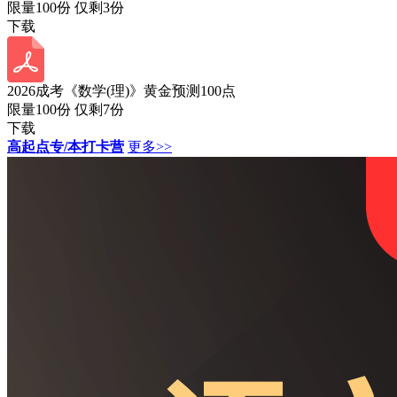
限量100份 仅剩
3
份
下载
2026成考《数学(理)》黄金预测100点
限量100份 仅剩
7
份
下载
高起点专/本打卡营
更多>>