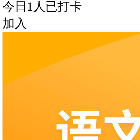
今日
1
人已打卡
加入