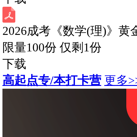
2026成考《数学(理)》黄
限量100份 仅剩
1
份
下载
高起点专/本打卡营
更多>