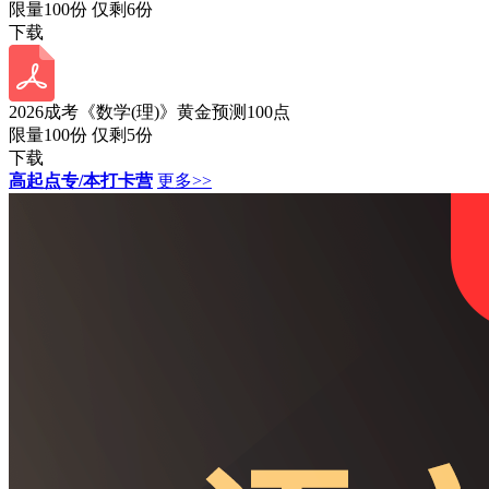
限量100份 仅剩
6
份
下载
2026成考《数学(理)》黄金预测100点
限量100份 仅剩
5
份
下载
高起点专/本打卡营
更多>>