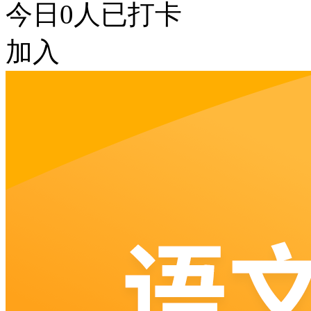
今日
0
人已打卡
加入